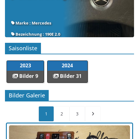
Marke : Mercedes
Bezeichnung : 190E 2.0
Modell : W201
Saisonliste
Baujahr : 1990
2023
2024
Hubraum in ccm : 2L
Bilder
9
Bilder
31
Bilder Galerie
1
2
3