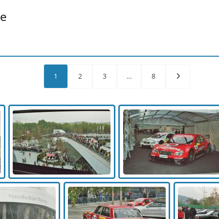
ie
1
2
3
…
8