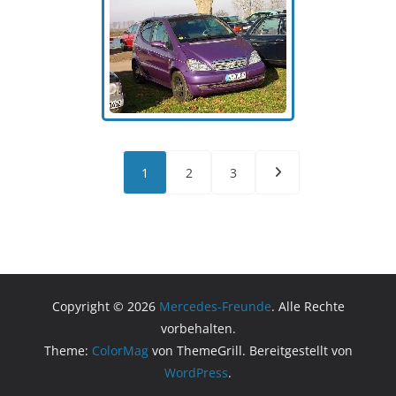
1
2
3
Copyright © 2026
Mercedes-Freunde
. Alle Rechte
vorbehalten.
Theme:
ColorMag
von ThemeGrill. Bereitgestellt von
WordPress
.