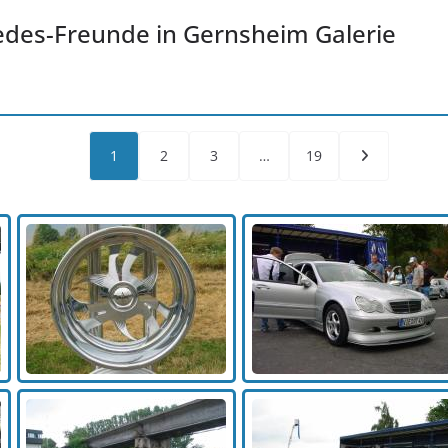
edes-Freunde in Gernsheim Galerie
1
2
3
…
19