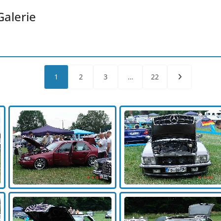
Galerie
1
2
3
…
22