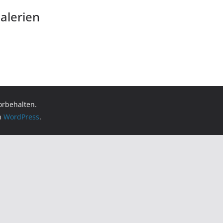
alerien
vorbehalten.
on
WordPress
.